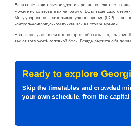
Если ваше водительское удостоверение напечатано латинск
можете использовать их напрямую. Если ваше удостовере
Международное водительское удостоверение (IDP) — оно 
контрольно-пропускном пункте или на стойке аренды.
Наш совет: даже если это не строго обязательно, наличие 
вас от возможной головной боли. Всегда держите оба доку
Ready to explore Georg
Skip the timetables and crowded mi
your own schedule, from the capital