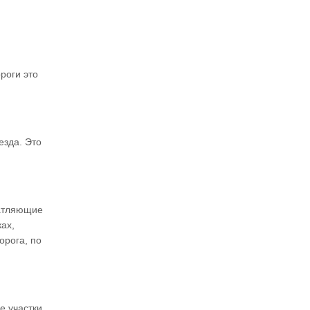
роги это
езда. Это
чатляющие
ках,
орога, по
е участки