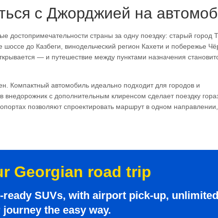
ться с Джорджией на автомо
 достопримечательности страны за одну поездку: старый город 
 шоссе до Казбеги, винодельческий регион Кахети и побережье Чё
ткрывается — и путешествие между пунктами назначения становит
н. Компактный автомобиль идеально подходит для городов и
в внедорожник с дополнительным клиренсом сделает поездку гора
ропортах позволяют спроектировать маршрут в одном направлении,
ur Georgian road trip
ready SUVs, with airport pick-up, unlimite
r journey the easy way.