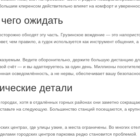
 большим клиренсом действительно влияет на комфорт и увереннос
 чего ожидать
осторожно обходят эту часть. Грузинское вождение — это напорист
ет, чем правило, а гудок используется как инструмент общения, а 
дсказуемым. Ведите оборонительно, держите большую дистанцию дл
вой счёт — и вы адаптируетесь за один день. Миллионы посетител
нная осведомлённость, а не нервы, обеспечивает вашу безопаснос
тические детали
 городах, хотя в отдалённых горных районах они заметно сокраща
 ставьте на следующую. Большинство станций посещаются, а крупн
ских центрах, где улицы узкие, а места ограничены. Во многих отел
еделами городских центров парковка редко становится проблемой.