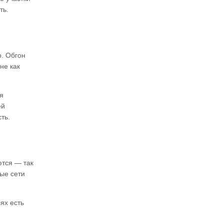
ть.
о. Обгон
не как
я
ей
ть.
ются — так
ые сети
ях есть