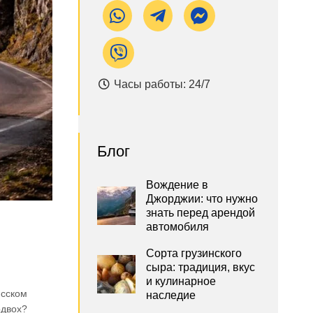
Часы работы: 24/7
Блог
Вождение в
Джорджии: что нужно
знать перед арендой
автомобиля
Сорта грузинского
сыра: традиция, вкус
и кулинарное
исском
наследие
одвох?