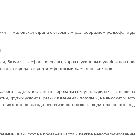
рджия — маленькая страна с огромным разнообразием рельефа, и до
ы
си, Батуми — асфальтированы, хорошо ухожены и удобны для про
твия из города в город комфортными даже для новичков.
Казбеги, подъём в Сванети, перевалы вокруг Бакуриани — это впе
тин, крутых уклонов, резких изменений погоды и, на высоких участ
о из этого не выходит за рамки осторожного водителя, но это не д
уемыми: ямы, скот на проезжей части и редкие неасфальтированны