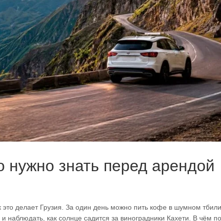
о нужно знать перед арендой
к это делает Грузия. За один день можно пить кофе в шумном тбил
 и наблюдать, как солнце садится за виноградники Кахети. В чём п