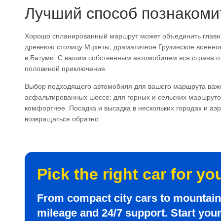
Лучший способ познакоми
Хорошо спланированный маршрут может объединить главные
древнюю столицу Мцхеты, драматичное Грузинское военное
в Батуми. С вашим собственным автомобилем вся страна о
половиной приключения.
Выбор подходящего автомобиля для вашего маршрута важе
асфальтированных шоссе; для горных и сельских маршруто
комфортнее. Посадка и высадка в нескольких городах и аэ
возвращаться обратно.
Pick the right car for yo
From compact city cars to mountain-
mileage and 24/7 support. Start you