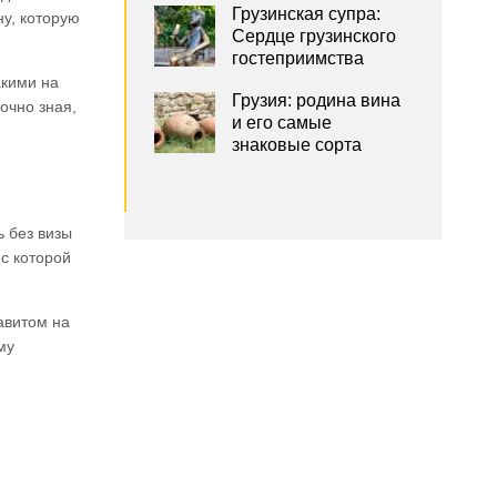
Грузинская супра:
ну, которую
Сердце грузинского
гостеприимства
акими на
Грузия: родина вина
очно зная,
и его самые
знаковые сорта
ь без визы
с которой
авитом на
му