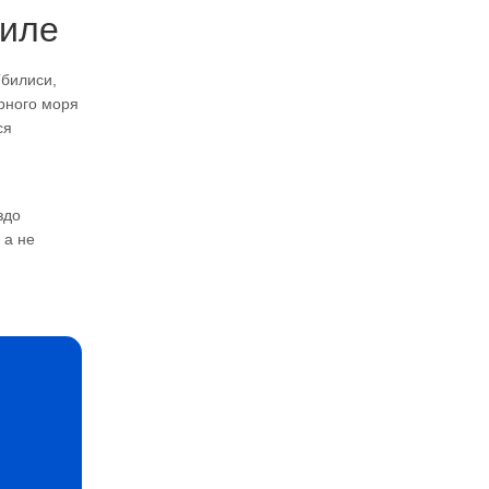
биле
Тбилиси,
рного моря
ся
здо
 а не
d