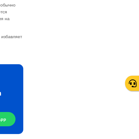
 обычно
ется
ия на
и избавляет
n
App