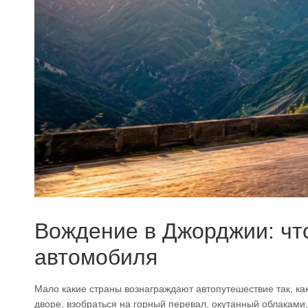
Вождение в Джорджии: чт
автомобиля
Мало какие страны вознаграждают автопутешествие так, ка
дворе, взобраться на горный перевал, окутанный облаками,