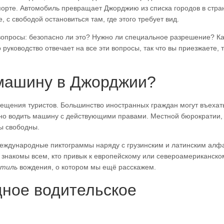
порте. Автомобиль превращает Джорджию из списка городов в стра
 с свободой остановиться там, где этого требует вид.
 вопросы: безопасно ли это? Нужно ли специальное разрешение? К
руководство отвечает на все эти вопросы, так что вы приезжаете, т
 машину в Джорджии?
сещения туристов. Большинство иностранных граждан могут въехат
ено водить машину с действующими правами. Местной бюрократии, 
ы свободны.
международные пиктограммы наряду с грузинским и латинским алф
 знакомы всем, кто привык к европейскому или североамериканско
стиль
вождения, о котором мы ещё расскажем.
ное водительское