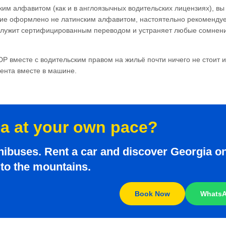
им алфавитом (как и в англоязычных водительских лицензиях), вы
ние оформлено не латинским алфавитом, настоятельно рекоменду
служит сертифицированным переводом и устраняет любые сомнен
IDP вместе с водительским правом на жильё почти ничего не стоит 
мента вместе в машине.
ia at your own pace?
nibuses. Rent a car and discover Georgia o
 to the mountains.
Book Now
Whats