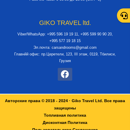
GIKO TRAVEL ltd.
Viber/WhatsApp: +995 596 19 19 11, +995 599 90 90 20,
+995 577 19 18 15
Эл.почта: carsandrooms@gmail.com
Главнйй офис: пр.Церетели, 123, III этаж, 0119, Тбилиси,
Грузия
Авторские права © 2018 - 2024 · Giko Travel Ltd. Все права
защищены
Топливная политика
Дисконтная Политика
Пользовательское Соглашение