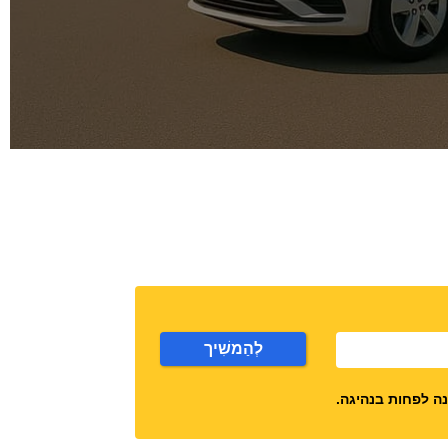
לְהַמשִׁיך