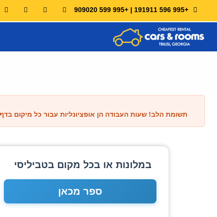
+995 596 191911 | +995 599 909020
תשומת הלב!
שעות העבודה הן אופציונליות עבור כל מיקום בדף זה. אנו עובדים 24 שעות ביממה, 7 ימים בשבוע, ללא סופי שבוע וחגים! מחירי משל
במלונות או בכל מקום בטביליסי
ספר מכאן