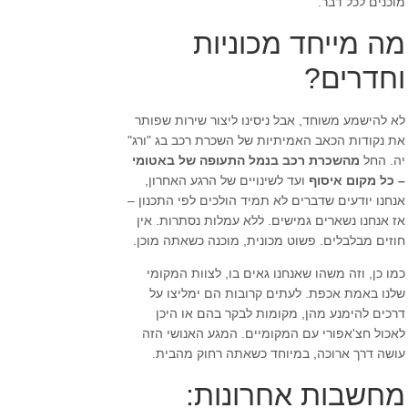
מוכנים לכל דבר.
מה מייחד מכוניות
וחדרים?
לא להישמע משוחד, אבל ניסינו ליצור שירות שפותר
את נקודות הכאב האמיתיות של השכרת רכב בג "ורג"
יה. החל
מהשכרת רכב בנמל התעופה של באטומי
– כל מקום איסוף
ועד לשינויים של הרגע האחרון,
אנחנו יודעים שדברים לא תמיד הולכים לפי התכנון –
אז אנחנו נשארים גמישים. ללא עמלות נסתרות. אין
חוזים מבלבלים. פשוט מכונית, מוכנה כשאתה מוכן.
כמו כן, וזה משהו שאנחנו גאים בו, לצוות המקומי
שלנו באמת אכפת. לעתים קרובות הם ימליצו על
דרכים להימנע מהן, מקומות לבקר בהם או היכן
לאכול חצ'אפורי עם המקומיים. המגע האנושי הזה
עושה דרך ארוכה, במיוחד כשאתה רחוק מהבית.
מחשבות אחרונות: