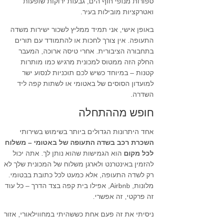
ספורות מנופי חוף הים, גבעות ירוקות שופעות
ואטרקציות מובילות בעיר.
באופן אישי, אני תמיד ממליץ לשכור ישירות משדה
התעופה. אין צורך לחכות או להתמודד עם תורים
בתחבורה הציבורית. אחרי טיסה ארוכה, המעבר
החלק הזה ממטוס למכונית מרגיש כמו מותרות
קטנות – במיוחד כשיש לכם תוכניות לנסוע ישר
למועדון הסוסים של באטומי או לשתות קפה ליד
השדרה.
חופש מההתחלה
אחד היתרונות הגדולים ביותר בשימוש בשירותי
השכרת רכב בשדה התעופה של באטומי – משלוח
לכל מקום
הוא הגמישות שהוא נותן לך. אתה יכול
להזמין באינטרנט ולארגן משלוח של המכונית שלך לא
רק לשדה התעופה, אלא כמעט לכל כתובת בבטומי.
מלונות, Airbnb, אפילו בית קפה בצד הדרך – כל עוד
זה פרקטי, זה אפשרי.
ניסיתי את זה פעם אחת כששהיתי במחווילאורי, אזור