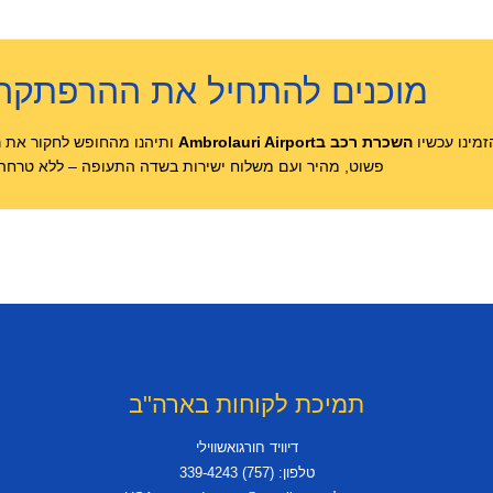
מוכנים להתחיל את ההרפתקה
זמינו עכשיו
השכרת רכב בAmbrolauri Airport
ותיהנו מהחופש לחקור את 
פשוט, מהיר ועם משלוח ישירות בשדה התעופה – ללא טרחה, 
תמיכת לקוחות בארה"ב
דיוויד חורגואשווילי
טלפון: (757) 339-4243