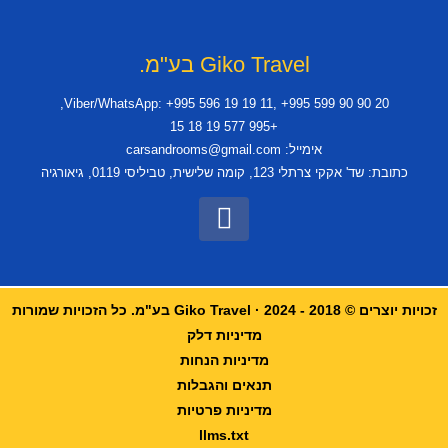
Giko Travel בע"מ.
Viber/WhatsApp: +995 596 19 19 11, +995 599 90 90 20,
+995 577 19 18 15
אימייל: carsandrooms@gmail.com
כתובת: שד' אקקי צרתלי 123, קומה שלישית, טביליסי 0119, גיאורגיה
זכויות יוצרים © 2018 - 2024 · Giko Travel בע"מ. כל הזכויות שמורות
מדיניות דלק
מדיניות הנחות
תנאים והגבלות
מדיניות פרטיות
llms.txt