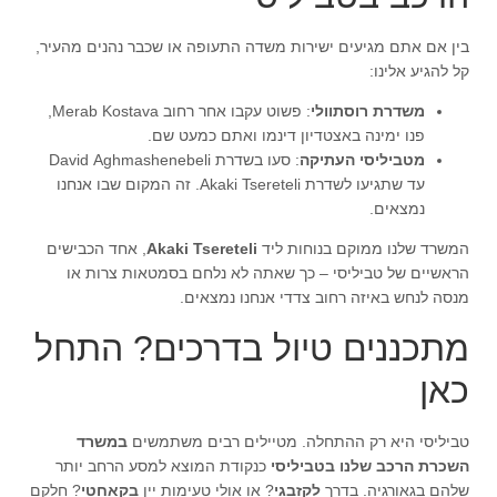
בין אם אתם מגיעים ישירות משדה התעופה או שכבר נהנים מהעיר,
קל להגיע אלינו:
משדרת רוסתוולי
: פשוט עקבו אחר רחוב Merab Kostava,
פנו ימינה באצטדיון דינמו ואתם כמעט שם.
מטביליסי העתיקה
: סעו בשדרת David Aghmashenebeli
עד שתגיעו לשדרת Akaki Tsereteli. זה המקום שבו אנחנו
נמצאים.
המשרד שלנו ממוקם בנוחות ליד
Akaki Tsereteli
, אחד הכבישים
הראשיים של טביליסי – כך שאתה לא נלחם בסמטאות צרות או
מנסה לנחש באיזה רחוב צדדי אנחנו נמצאים.
מתכננים טיול בדרכים? התחל
כאן
טביליסי היא רק ההתחלה. מטיילים רבים משתמשים
במשרד
השכרת הרכב שלנו בטביליסי
כנקודת המוצא למסע הרחב יותר
שלהם בגאורגיה. בדרך
לקזבגי
? או אולי טעימות יין
בקאחטי
? חלקם