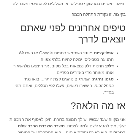
יציאה ראשיים כמו עוקף טביליסי או מסלולים לקוטאיסי ומעבר לה.
בקיצור: זו נקודת התחלה חכמה.
טיפים אחרונים לפני שאתם
יוצאים לדרך
אפליקציות ניווט
: השתמש במפות Google או ב-Waze.
התנועה בטביליסי יכולה להיות בלתי צפויה.
דלק
: תחנות דלק נמצאות בכל מקום, אך הימנעו מלהשאיר
אותו מאוחר מדי באזורים כפריים.
סגנון נהיגה
: הגאורגים נוהגים קצת יותר… בואו נגיד
בהתלהבות
. הישארו רגועים, פעלו לפי הכללים, ואתם תהיו
בסדר.
אז מה הלאה?
אני מקווה שעד עכשיו יש לך תמונה ברורה: היכן לאסוף את המכונית
שלך, איך להגיע לשם ולמה לצפות.
משרד השכרת הרכב שלנו
בטביליסי
הוא לא רק נקודת איסוף – הוא ההתחלה של הסיפור