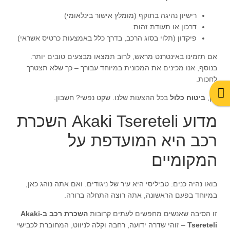
רישיון נהיגה בתוקף (מומלץ אישור בינלאומי)
דרכון או תעודת זהות
פיקדון (תלוי בסוג הרכב, בדרך כלל באמצעות כרטיס אשראי)
אם תזמינו באינטרנט מראש, לרוב תמצאו מבצעים טובים יותר.
בנוסף, אנו מכינים את המכונית במיוחד עבורך – כך שלא תצטרך
לחכות.
וכן,
ביטוח כלול
בכל ההצעות שלנו. שקט נפשי? חשבון.
מדוע Akaki Tsereteli השכרת
רכב היא המועדפת על
המקומיים
בואו נהיה כנים: טביליסי היא עיר של ניגודים. ואם אתה נוהג כאן,
במיוחד בפעם הראשונה, אתה רוצה התחלה ברורה.
זו הסיבה שאנשים מחפשים לעתים קרובות
השכרת רכב ב-Akaki
Tsereteli
– זוהי שדרה ידועה, רחבה וקלה לניווט, המחוברת לכבישי