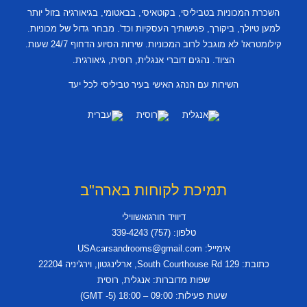
השכרת המכוניות בטביליסי, בקוטאיסי, בבאטומי, בגיאורגיה בזול יותר
למען טיולך, ביקורך, פגישותיך העסקיות וכד'. מבחר גדול של מכוניות.
קילומטראז' לא מוגבל לרוב המכוניות. שירות הסיוע הדחוף 24/7 שעות.
הציוד. נהגים דוברי אנגלית, רוסית, גיאורגית.
השירות עם הנהג האישי בעיר טביליסי לכל יעד
תמיכת לקוחות בארה"ב
דיוויד חורגואשווילי
טלפון: (757) 339-4243
אימייל: USAcarsandrooms@gmail.com
כתובת: 129 South Courthouse Rd, ארלינגטון, וירג'יניה 22204
שפות מדוברות: אנגלית, רוסית
שעות פעילות: 09:00 – 18:00 (GMT -5)