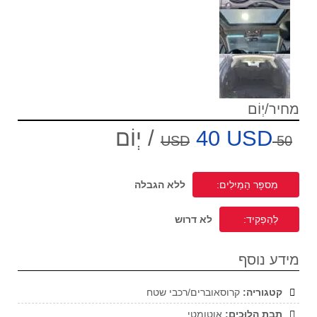
מחיר/יְוֹם
40 USD
/ יְוֹם
50 USD
מִספָּר הַמַיִלִים:
ללא הגבלה
לְהַפְקִיד:
לא דרוש
מידע נוסף
קטגוריה:
קרוסאוברים/רכבי שטח
תֵבַת הִלוּכִים:
אוטומטי