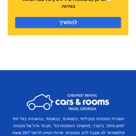
בנהיגה.
לְהַמשִׁיך
מכוניות
נוספות
השכרת המכוניות בטביליסי, בקוטאיסי, בבאטומי, בגיאורגיה בזול יותר
למען טיולך, ביקורך, פגישותיך העסקיות וכד'. מבחר גדול של מכוניות.
קילומטראז' לא מוגבל לרוב המכוניות. שירות הסיוע הדחוף 24/7 שעות.