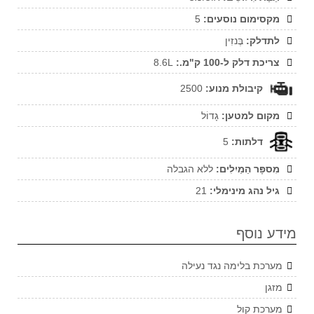
מקסימום נוסעים:
5
לתדלק:
בֶּנזִין
צריכת דלק ל-100 ק"מ.:
8.6L
קיבולת מנוע:
2500
מקום למטען:
גָדוֹל
דלתות:
5
מִספָּר הַמַיִלִים:
ללא הגבלה
גיל נהג מינימלי:
21
מידע נוסף
מערכת בלימה נגד נעילה
מזגן
מערכת קול